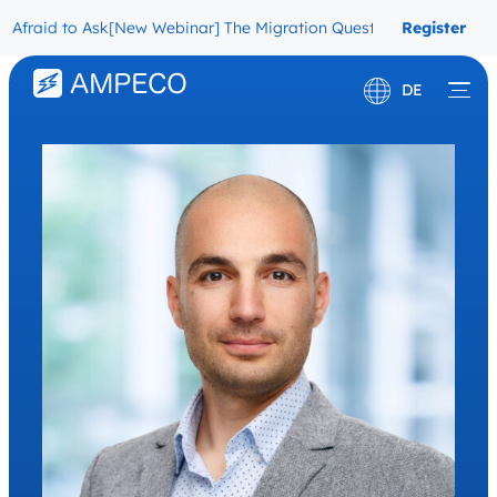
raid to Ask
[New Webinar] The Migration Questions CPOs Are Afrai
Register
Now
DE
English
Français