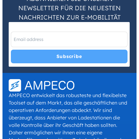
NEWSLETTER FÜR DIE NEUESTEN
NACHRICHTEN ZUR E-MOBILITÄT
I have read and agree with the
Privacy Policy
and
Terms and
Conditions
.
*
AMPECO entwickelt das robusteste und flexibelste
Toolset auf dem Markt, das alle geschäftlichen und
operativen Anforderungen abdeckt. Wir sind
überzeugt, dass Anbieter von Ladestationen die
volle Kontrolle über ihr Geschäft haben sollten.
Daher ermöglichen wir ihnen eine eigene