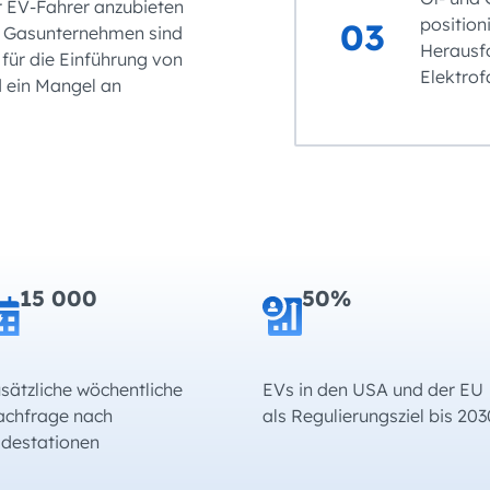
ür EV-Fahrer anzubieten
position
03
nd Gasunternehmen sind
Herausf
für die Einführung von
Elektrof
d ein Mangel an
15 000
50%
sätzliche wöchentliche
EVs in den USA und der EU
chfrage nach
als Regulierungsziel bis 203
destationen