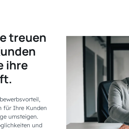
re treuen
Kunden
e ihre
ft.
bewerbsvorteil,
n für Ihre Kunden
uge umsteigen.
glichkeiten und