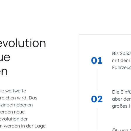
evolution
ue
Bis 2030
01
mit dem
en
Fahrzeu
ie weltweite
Die Einf
02
reichen wird. Das
aber der
nzinbetriebenen
großes H
werden neue
volution der
en werden in der Lage
Öl- und