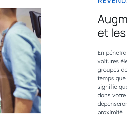
REVENU
Augme
et le
En pénétra
voitures él
groupes de
temps que l
signifie qu
dans votre 
dépenseron
proximité.