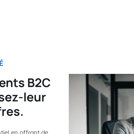
É
lients B2C
sez-leur
fres.
iel en offrant de