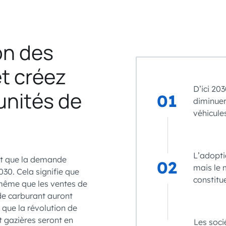
on des
et créez
D’ici 20
unités de
01
diminue
véhicule
L’adopti
nt que la demande
02
mais le 
30. Cela signifie que
constitu
 même que les ventes de
 de carburant auront
 que la révolution de
et gazières seront en
Les soci