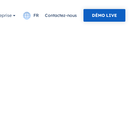
eprise
FR
Contactez-nous
DÉMO LIVE
English
TRE CARRIÈRE!
PROTOCOLES ET N
Deutsch
OCPP
Plans et Tarifs
Recharge à Domicile
STES OUVERTS