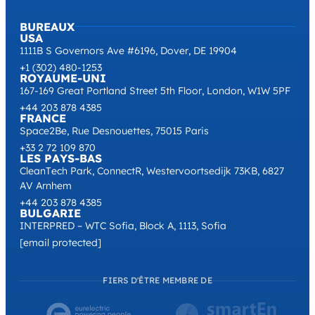
BUREAUX
USA
1111B S Governors Ave #6196, Dover, DE 19904
+1 (302) 480-1253
ROYAUME-UNI
167-169 Great Portland Street 5th Floor, London, W1W 5PF
+44 203 878 4385
FRANCE
Space2Be, Rue Desnouettes, 75015 Paris
+33 2 72 109 870
LES PAYS-BAS
CleanTech Park, ConnectR, Westervoortsedijk 73KB, 6827
AV Arnhem
+44 203 878 4385
BULGARIE
INTERPRED – WTC Sofia, Block A, 1113, Sofia
[email protected]
FIERS D'ÊTRE MEMBRE DE