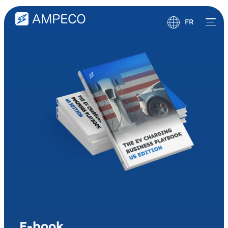
FR
English
Deutsch
E-book