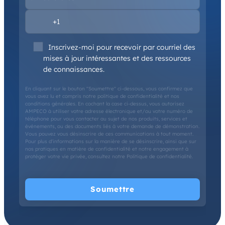
Inscrivez-moi pour recevoir par courriel des
mises à jour intéressantes et des ressources
de connaissances.
En cliquant sur le bouton "Soumettre" ci-dessous, vous confirmez que
vous avez lu et compris notre politique de confidentialité et nos
conditions générales. En cochant la case ci-dessus, vous autorisez
AMPECO à utiliser votre adresse électronique et/ou votre numéro de
téléphone pour vous contacter au sujet de nos produits, services et
événements, ou des documents liés à votre demande de démonstration.
Vous pouvez vous désinscrire de ces communications à tout moment.
Pour plus d'informations sur la manière de se désinscrire, ainsi que sur
nos pratiques en matière de confidentialité et notre engagement à
protéger votre vie privée, consultez notre Politique de confidentialité.