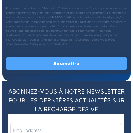
En cliquant sur le bouton "Soumettre" ci-dessous, vous confirmez que vous avez lu et
compris notre politique de confidentialité et nos conditions générales. En cochant la
case ci-dessus, vous autorisez AMPECO à utiliser votre adresse électronique et/ou
votre numéro de téléphone pour vous contacter au sujet de nos produits, services et
événements, ou des documents liés à votre demande de démonstration. Vous
pouvez vous désinscrire de ces communications à tout moment. Pour plus
d'informations sur la manière de se désinscrire, ainsi que sur nos pratiques en
matière de confidentialité et notre engagement à protéger votre vie privée,
consultez notre Politique de confidentialité.
ABONNEZ-VOUS À NOTRE NEWSLETTER
POUR LES DERNIÈRES ACTUALITÉS SUR
LA RECHARGE DES VE