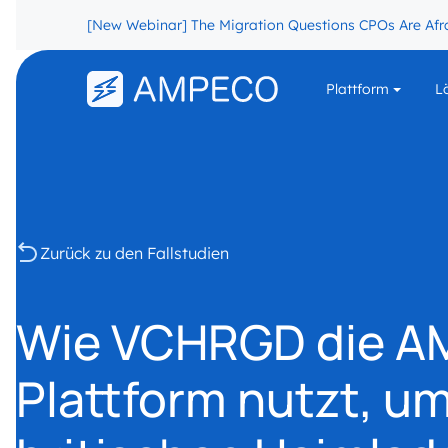
[New Webinar] The Migration Questions CPOs Are Afr
Plattform
L
EV-LADEPLAT
RESSOURCEN 
EV-LADELÖS
UNTERNEHME
AMPECO-Platt
Entwickler
Ladestationsb
White-Labe
Blog
Über uns
Ladesoftw
AMPECO A
Zurück zu den Fallstudien
Öl und Gas
EV-
Leitfäden
Ladeveran
Zahlungste
Unterstütz
Kontaktier
RESSOURCEN
Wie VCHRGD die 
Datensiche
Plattform nutzt, u