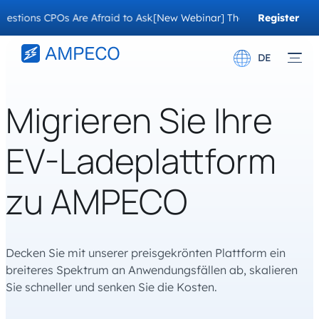
ons CPOs Are Afraid to Ask
[New Webinar] The Migration Questions 
Register
Now
DE
English
Migrieren Sie Ihre
Français
EV-Ladeplattform
zu AMPECO
Decken Sie mit unserer preisgekrönten Plattform ein
breiteres Spektrum an Anwendungsfällen ab, skalieren
Sie schneller und senken Sie die Kosten.