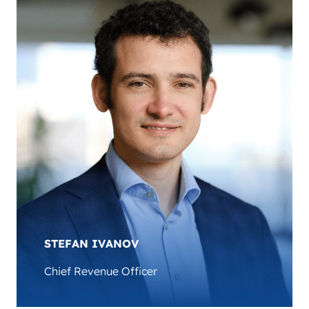
Orlin Radev ist der CEO von AMPECO und eine
anerkannte Leitfigur auf dem Gebiet der IT und
der Elektromobilität. In den vergangenen 15
Jahren hat er mehrere Unternehmen gegründet
und andere Unternehmer als Mentor betreut. Mit
seinem umfangreichen Wissen und seiner
Erfahrung ist Orlin ein angesehener Experte und
hält häufig Vorträge, schult und berät zu Themen
wie E-Mobilität, EV-Laden und
Geschäftsentwicklung im Bereich EV-Laden.
STEFAN IVANOV
Chief Revenue Officer