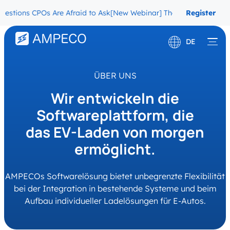
 CPOs Are Afraid to Ask
[New Webinar] The Migration Questions CP
Register
Now
DE
English
ÜBER UNS
Français
Wir entwickeln die
Softwareplattform, die
das EV-Laden von morgen
ermöglicht.
AMPECOs Softwarelösung bietet unbegrenzte Flexibilität
bei der Integration in bestehende Systeme und beim
Aufbau individueller Ladelösungen für E-Autos.