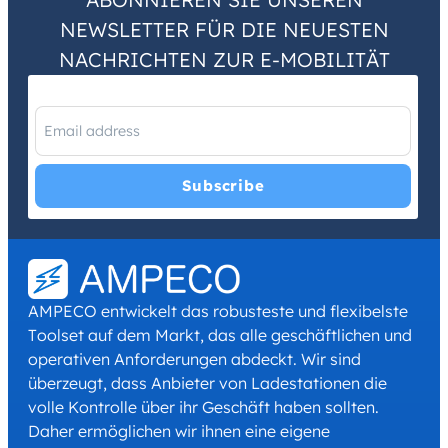
NEWSLETTER FÜR DIE NEUESTEN
NACHRICHTEN ZUR E-MOBILITÄT
I have read and agree with the
Privacy Policy
and
Terms and
Conditions
.
*
AMPECO entwickelt das robusteste und flexibelste
Toolset auf dem Markt, das alle geschäftlichen und
operativen Anforderungen abdeckt. Wir sind
überzeugt, dass Anbieter von Ladestationen die
volle Kontrolle über ihr Geschäft haben sollten.
Daher ermöglichen wir ihnen eine eigene