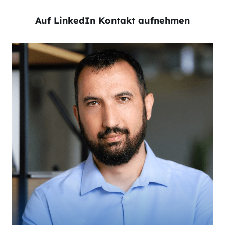
Auf LinkedIn Kontakt aufnehmen
Stefan Ivanov ist der Chief Revenue Officer bei
AMPECO. Er verfügt über 19 Jahre Erfahrung in
der IT-Branche und bringt eine reichhaltige
Expertise in den Bereichen Skalierung von B2B-
Unternehmen, Geschäftsentwicklung, Vertrieb,
Management und Beratung mit. Stefan leitet den
weltweiten Vertrieb und die
Geschäftsentwicklung von AMPECO. Er ist
Referent und Berater für
Technologieunternehmen zu Themen wie
Vertrieb, Geschäftsstrategie, Go-to-Marketing
und internationale Expansion.