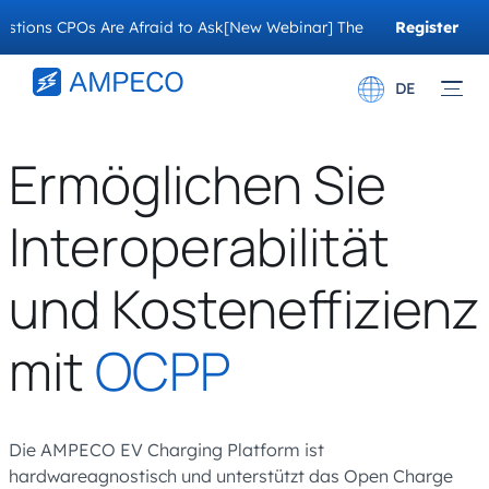
 CPOs Are Afraid to Ask
[New Webinar] The Migration Questions CP
Register
Now
DE
English
Ermöglichen Sie
Français
Interoperabilität
und Kosteneffizienz
mit
OCPP
Die AMPECO EV Charging Platform ist
hardwareagnostisch und unterstützt das Open Charge