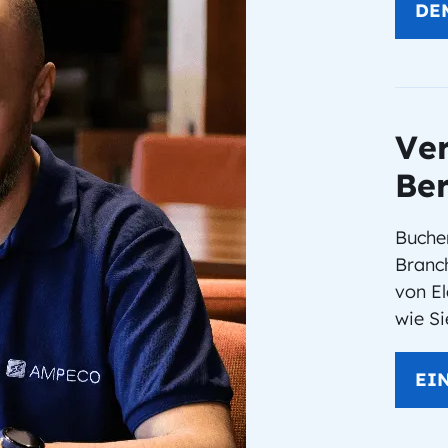
DE
Ver
Be
Buchen
Branc
von El
wie S
EI