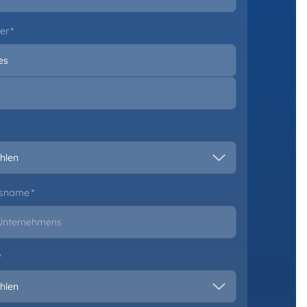
er
*
nsname
*
*