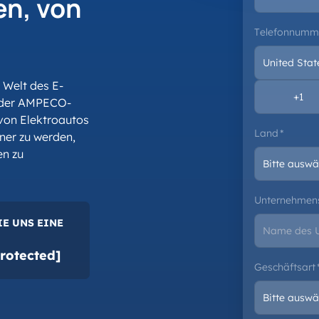
en, von
Telefonnumm
e Welt des E-
n der AMPECO-
von Elektroautos
Land
*
tner zu werden,
en zu
Unternehme
IE UNS EINE
rotected]
Geschäftsart