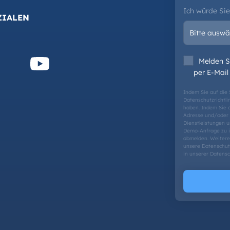
Ich würde Sie
ZIALEN
Melden S
per E-Mail
Indem Sie auf die 
Datenschutzrichtli
haben. Indem Sie 
Adresse und/oder 
Dienstleistungen 
Demo-Anfrage zu in
abmelden. Weitere
unsere Datenschut
in unserer
Datensch