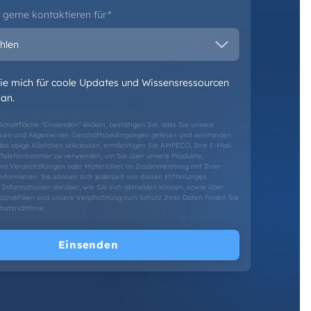
 gerne kontaktieren für
*
ie mich für coole Updates und Wissensressourcen
 an.
Schaltfläche "Einsenden" klicken, bestätigen Sie, dass Sie unsere
nien
und
Allgemeinen Geschäftsbedingungen
gelesen und verstanden
das obige Kästchen ankreuzen, ermächtigen Sie AMPECO, Ihre E-Mail-
Telefonnummer zu verwenden, um Sie über unsere Produkte,
und Veranstaltungen oder Materialien im Zusammenhang mit Ihrer
formieren. Sie können sich jederzeit von diesen Mitteilungen
 Informationen darüber, wie Sie sich abmelden können, sowie über
zpraktiken und unsere Verpflichtung zum Schutz Ihrer Daten finden Sie
utzrichtlinie
.