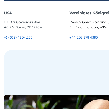
USA
Vereinigtes Königre
1111B S Governors Ave
167-169 Great Portland S
#6196, Dover, DE 19904
5th Floor, London, W1W
+1 (302) 480-1253
+44 203 878 4385