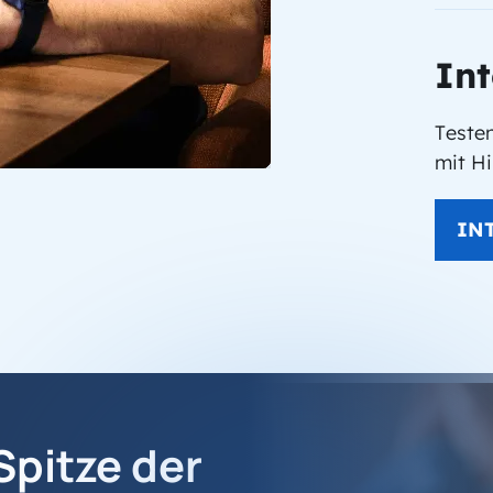
Int
Teste
mit H
IN
Spitze der