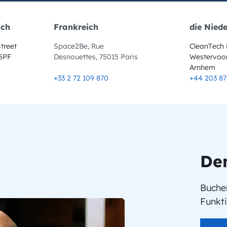
ich
Frankreich
die Nied
treet
Space2Be, Rue
CleanTech 
 5PF
Desnouettes, 75015 Paris
Westervoor
Arnhem
+33 2 72 109 870
+44 203 87
De
Buchen
Funkt