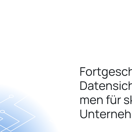
Fortgesch
Datensic
men für s
Unterne