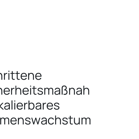
rittene
herheitsmaßnah
kalierbares
hmenswachstum