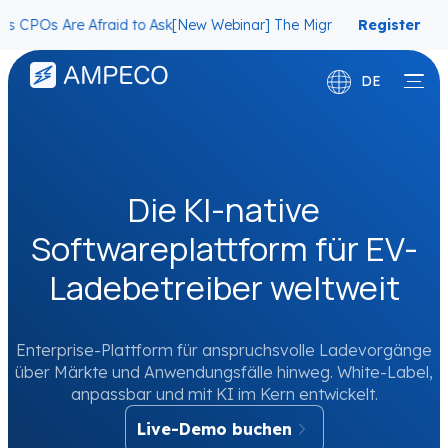
re Afraid to Ask
[New Webinar] The Migration Questions CPOs Are A
Register
Now
DE
English
Français
Die KI-native
Softwareplattform für EV-
Ladebetreiber weltweit
Enterprise-Plattform für anspruchsvolle Ladevorgänge
über Märkte und Anwendungsfälle hinweg. White-Label,
anpassbar und mit KI im Kern entwickelt.
Live-Demo buchen