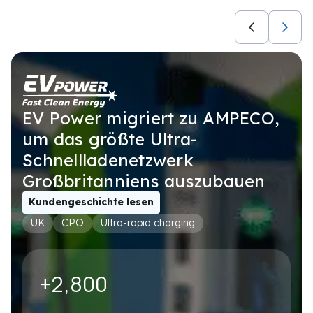
BETREIBERTYP
Not selected
ANWENDUNGSFÄLLE
Not selected
EV Power migriert zu AMPECO,
um das größte Ultra-
Schnellladenetzwerk
Persönliche Demo buchen
Großbritanniens auszubauen
Wir passen sie genau an Ihr Setup an – keine generischen
Kundengeschichte lesen
First name
*
UK
CPO
Ultra-rapid charging
Last name
*
+2,800