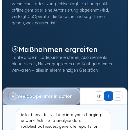
Wenn eine Ladesitzung fehlschlägt, ein Ladepunkt
offline geht oder eine Autorisierung abgelehnt wird,
verfolgt CoOperator die Ursache und sagt Ihnen
genau, was passiert ist.
Maßnahmen ergreifen
Tarife ändern, Ladepunkte erstellen, Abonnements
aktualisieren, Nutzer gruppieren und Konfigurationen
verwalten – alles in einem einzigen Gespräch.
See CoOperator in action
Hello! I have full visibility into your charging
network. Ask me to analyse data,
troubleshoot issues, generate reports, or