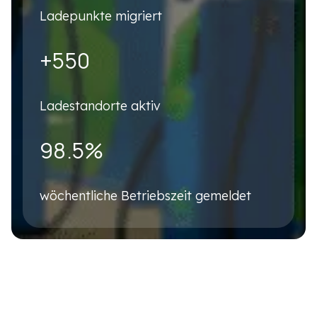
Ladepunkte migriert
Business Email
*
+550
Phone number
*
Ladestandorte aktiv
98.5%
Company name
*
wöchentliche Betriebszeit gemeldet
Country
*
Please describe your business case briefly
*