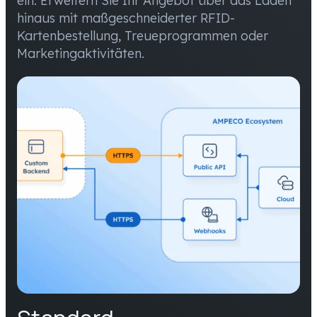
ein. Erweitern Sie Ihr Angebot über das Laden
hinaus mit maßgeschneiderter RFID-
Kartenbestellung, Treueprogrammen oder
Marketingaktivitäten.