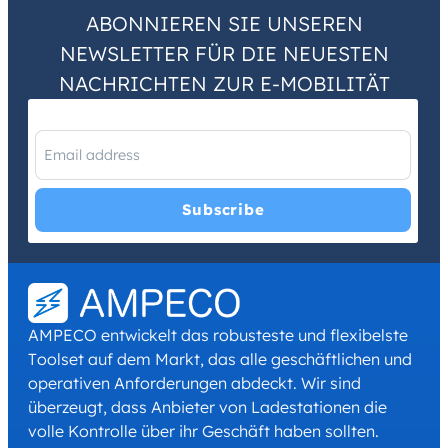
ABONNIEREN SIE UNSEREN
NEWSLETTER FÜR DIE NEUESTEN
NACHRICHTEN ZUR E-MOBILITÄT
I have read and agree with the
Privacy Policy
and
Terms and
Conditions
.
*
AMPECO entwickelt das robusteste und flexibelste
Toolset auf dem Markt, das alle geschäftlichen und
operativen Anforderungen abdeckt. Wir sind
überzeugt, dass Anbieter von Ladestationen die
volle Kontrolle über ihr Geschäft haben sollten.