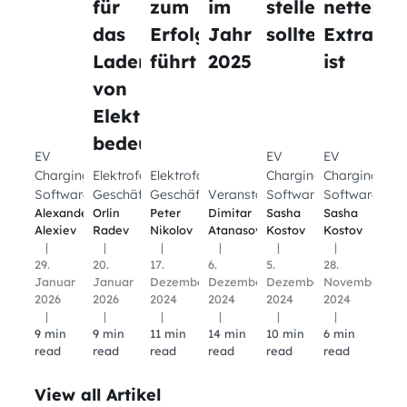
für
zum
im
stellen
nettes
das
Erfolg
Jahr
sollte
Extra
Laden
führt
2025
ist
von
Elektrofahrzeugen
bedeutet
EV
EV
EV
Charging
Elektrofahrzeuglade-
Elektrofahrzeuglade-
Charging
Charging
Software
Geschäft
Geschäft
Veranstaltungen
Software
Software
Alexander
Orlin
Peter
Dimitar
Sasha
Sasha
Alexiev
Radev
Nikolov
Atanasov
Kostov
Kostov
|
|
|
|
|
|
29.
20.
17.
6.
5.
28.
Januar
Januar
Dezember
Dezember
Dezember
November
2026
2026
2024
2024
2024
2024
|
|
|
|
|
|
9 min
9 min
11 min
14 min
10 min
6 min
read
read
read
read
read
read
View all Artikel