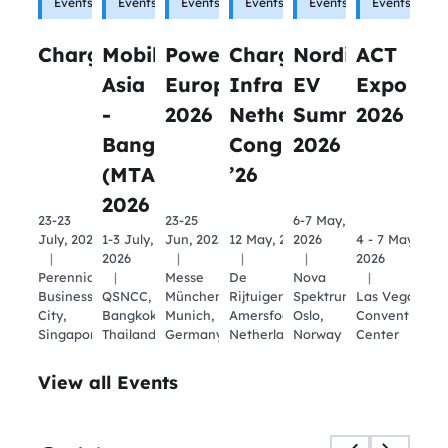
Events
Events
New
Events
New
Events
New
Events
Events
ChargedUp@SG 2026
MobilityTech
Power2Drive
Charging
Nordic
ACT
Asia
Europe
Infrastructure
EV
Expo
-
2026
Netherlands
Summit
2026
Bangkok
Congress
2026
(MTAB)
’26
2026
23-23
23-25
6-7 May,
July, 2026
1-3 July,
Jun, 2023
12 May, 2026
2026
4 - 7 May,
|
2026
|
|
|
2026
Perennial
|
Messe
De
Nova
|
Business
QSNCC,
München,
Rijtuigenloods,
Spektrum,
Las Vegas
City,
Bangkok,
Munich,
Amersfoort,
Oslo,
Convention
Singapore
Thailand
Germany
Netherlands
Norway
Center
View all Events