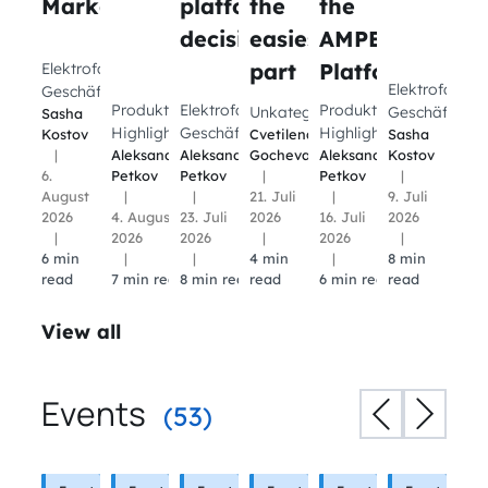
Marketplace
platform
the
the
decision.
easiest
AMPECO
part
Platform
Elektrofahrzeuglade-
Elektrofahrze
Geschäft
Produkt-
Elektrofahrzeuglade-
Produkt-
Unkategorisiert
Geschäft
Sasha
Highlights
Geschäft
Highlights
Kostov
Cvetilena
Sasha
|
Aleksandar
Aleksandar
Gocheva
Aleksandar
Kostov
6.
Petkov
Petkov
|
Petkov
|
August
|
|
21. Juli
|
9. Juli
2026
4. August
23. Juli
2026
16. Juli
2026
|
2026
2026
|
2026
|
6 min
|
|
4 min
|
8 min
read
7 min read
8 min read
read
6 min read
read
View all
Events
(53)