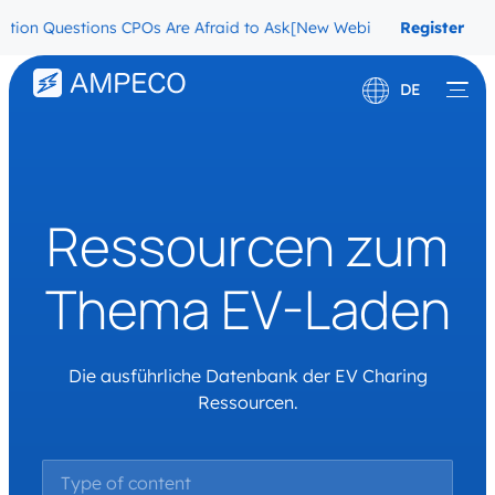
on Questions CPOs Are Afraid to Ask
[New Webinar] The Migration 
Register
Now
DE
English
Français
Ressourcen zum
Thema EV-Laden
Die ausführliche Datenbank der EV Charing
Ressourcen.