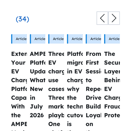
(34)
Article
Article
New
Article
New
Article
New
Article
New
Article
New
Extend
AMPECO
Three
Platform
From
The
Your
Platform
EV
migration
First
Security
EV
Updates:
charging
in EV
Session
Layers
Charging
What’s
use
charging:
to
Behind
Platform’s
New
cases.
why
Repeat
EV
Capabilities
in
Three
the
Driver:
Chargin
With
July
marketing
technical
Building
Fraud
the
2026
playbooks.
cutover
Loyalty
Protecti
AMPECO
One
is
on