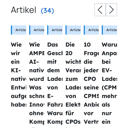
Artikel
(34)
Article
Article
Article
Article
Article
Article
Wie
Wie
Das
Die
10
Warum
wir
AMPECO
Geschäft
20
Fragen,
Anpassun
ein
AI-
mit
wichtigsten
die
bei
KI-
native
dem
Veranstaltungen
jeder
EV-
natives
wurde:
Laden
zum
CPO
Ladesta
Entwicklungssystem
Was
von
Laden
seinem
(CPMS)
aufgebaut
schnellere
E-
von
CPMS-
mehr
haben
Innovation
Fahrzeugen:
Elektrofahrzeugen
Anbieter
als
ohne
Warum
für
vor
nur
Kompromisse
Komplexität
CPOs
Vertragsabschl
ein