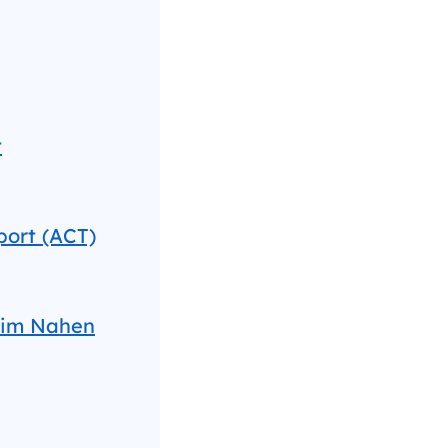
t
port (ACT)
 im Nahen