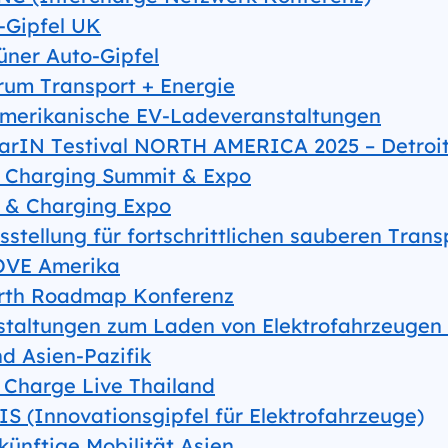
-Gipfel UK
üner Auto-Gipfel
rum Transport + Energie
merikanische EV-Ladeveranstaltungen
arIN Testival NORTH AMERICA 2025 – Detroi
 Charging Summit & Expo
 & Charging Expo
sstellung für fortschrittlichen sauberen Trans
VE Amerika
rth Roadmap Konferenz
staltungen zum Laden von Elektrofahrzeugen
d Asien-Pazifik
 Charge Live Thailand
IS (Innovationsgipfel für Elektrofahrzeuge)
künftige Mobilität Asien