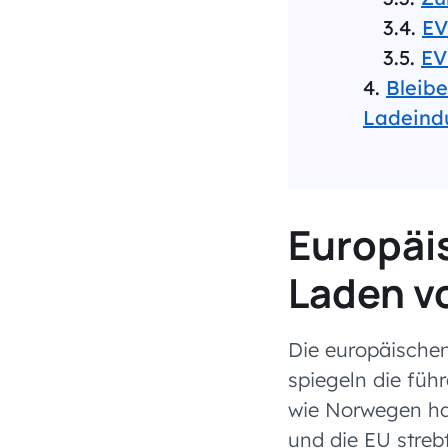
EV
EV
Bleibe
Ladeindu
Europäi
Laden v
Die europäische
spiegeln die führ
wie Norwegen hab
und die EU streb