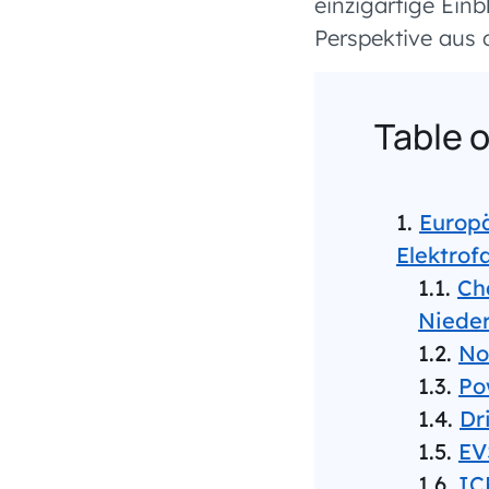
einzigartige Einb
Perspektive aus 
Table 
Europ
Elektrof
Ch
Niede
No
Po
Dr
EV
IC