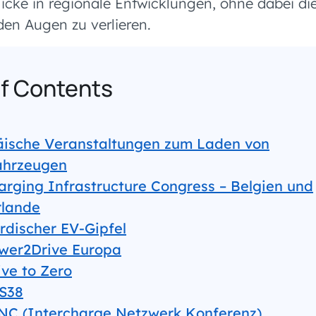
licke in regionale Entwicklungen, ohne dabei di
den Augen zu verlieren.
of Contents
äische Veranstaltungen zum Laden von
ahrzeugen
arging Infrastructure Congress – Belgien und
rlande
rdischer EV-Gipfel
wer2Drive Europa
ive to Zero
S38
NC (Intercharge Netzwerk Konferenz)