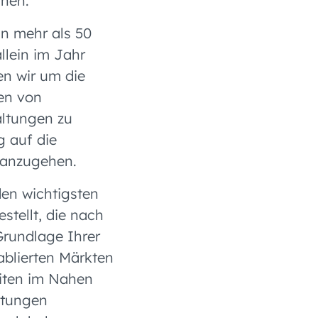
nnen.
n mehr als 50
llein im Jahr
en wir um die
en von
altungen zu
g auf die
r anzugehen.
en wichtigsten
tellt, die nach
Grundlage Ihrer
blierten Märkten
iten im Nahen
ltungen