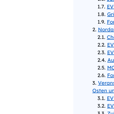
EV
Gr
Fo
Norda
Ch
EV
EV
Au
MO
Fo
Veran
Osten un
EV
EV
Zu