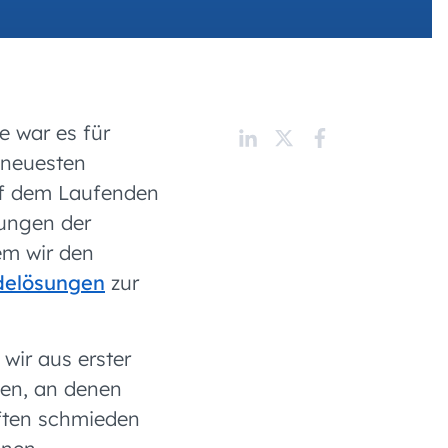
e war es für
 neuesten
uf dem Laufenden
tungen der
dem wir den
delösungen
zur
wir aus erster
I have read and agree
with the
Privacy Policy
nen, an denen
and
Terms and
Conditions
.
*
aften schmieden