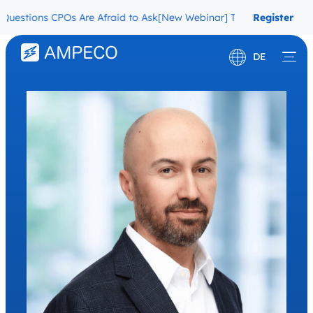
ions CPOs Are Afraid to Ask
[New Webinar] The Migration Question
Register
Now
DE
English
Français