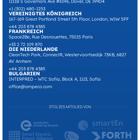
1111B S Governors Ave #6196, Dover, DE 19904
+1 (302) 480-1253
VEREINIGTES KÖNIGREICH
167-169 Great Portland Street 5th Floor, London, W1W 5PF
+44 203 878 4385
FRANKREICH
Space2Be, Rue Desnouettes, 75015 Paris
+33 2 72 109 870
DIE NIEDERLANDE
CleanTech Park, ConnectR, Westervoortsedijk 73KB, 6827
AV Arnhem
+44 203 878 4385
BULGARIEN
INTERPRED – WTC Sofia, Block A, 1113, Sofia
office@ampeco.com
STOLZES MITGLIED VON