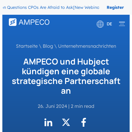
ons CPOs Are Afraid to Ask
[New Webinar] The Migration Questions
Register
Now
DE
English
Startseite
\
Blog
\
Unternehmensnachrichten
Français
AMPECO und Hubject
kündigen eine globale
strategische Partnerschaft
an
26. Juni 2024
|
2 min read