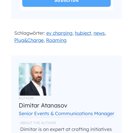
I have read and agree with the
and
.
Privacy Policy
Terms and Conditions
*
Schlagwörter:
ev charging
,
hubject
,
news
,
Plug&Charge
,
Roaming
AUTHOR
Dimitar Atanasov
Senior Events & Communications Manager
ABOUT THE AUTHOR
Dimitar is an expert at crafting initiatives