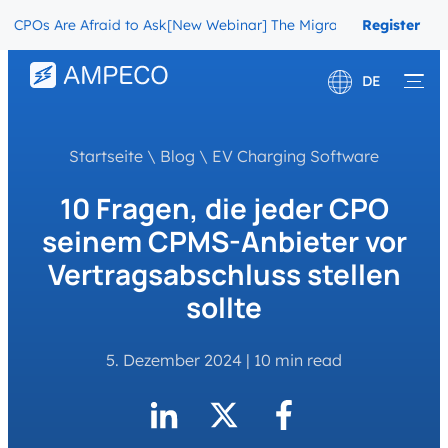
Os Are Afraid to Ask
[New Webinar] The Migration Questions CPOs A
Register
Now
DE
English
Startseite
\
Blog
\
EV Charging Software
Français
10 Fragen, die jeder CPO
seinem CPMS-Anbieter vor
Vertragsabschluss stellen
sollte
5. Dezember 2024
|
10 min read