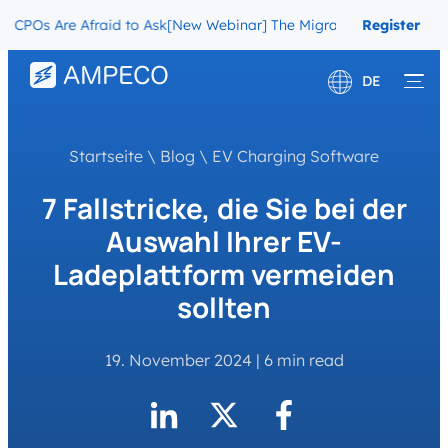
 Are Afraid to Ask
[New Webinar] The Migration Questions CPOs Ar
Register
Now
DE
English
Startseite
\
Blog
\
EV Charging Software
Français
7 Fallstricke, die Sie bei der
Auswahl Ihrer EV-
Ladeplattform vermeiden
sollten
19. November 2024
|
6 min read