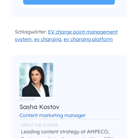
I have read and agree with the
and
.
Privacy Policy
Terms and Conditions
*
Schlagwörter:
EV charge point management
system
,
ev charging
,
ev charging platform
AUTHOR
Sasha Kostov
Content marketing manager
ABOUT THE AUTHOR
Leading content strategy at AMPECO,