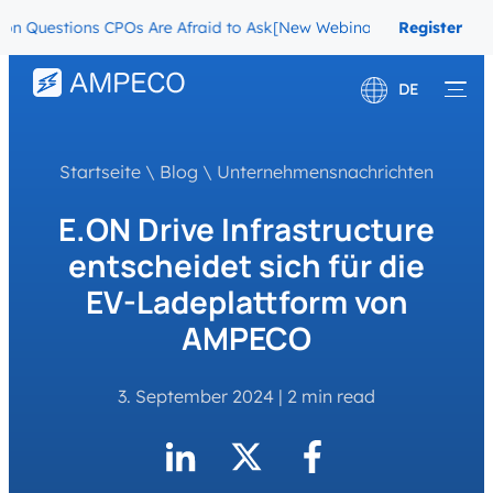
ns CPOs Are Afraid to Ask
[New Webinar] The Migration Questions 
Register
Now
DE
English
Startseite
\
Blog
\
Unternehmensnachrichten
Français
E.ON Drive Infrastructure
entscheidet sich für die
EV-Ladeplattform von
AMPECO
3. September 2024
|
2 min read