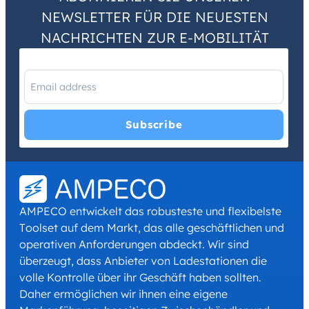
NEWSLETTER FÜR DIE NEUESTEN
NACHRICHTEN ZUR E-MOBILITÄT
I have read and agree with the
Privacy Policy
and
Terms and
Conditions
.
*
AMPECO entwickelt das robusteste und flexibelste
Toolset auf dem Markt, das alle geschäftlichen und
operativen Anforderungen abdeckt. Wir sind
überzeugt, dass Anbieter von Ladestationen die
volle Kontrolle über ihr Geschäft haben sollten.
Daher ermöglichen wir ihnen eine eigene