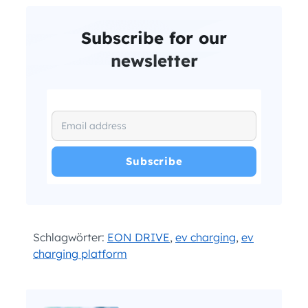
Subscribe for our
newsletter
I have read and agree with the
and
.
Privacy Policy
Terms and Conditions
*
Schlagwörter:
EON DRIVE
,
ev charging
,
ev
charging platform