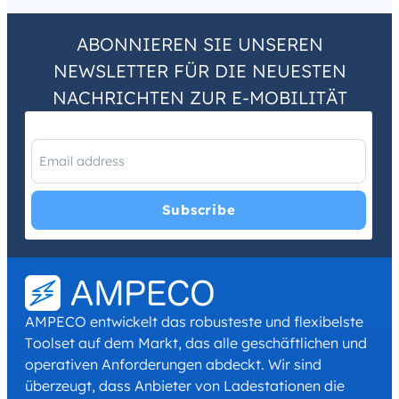
ABONNIEREN SIE UNSEREN
NEWSLETTER FÜR DIE NEUESTEN
NACHRICHTEN ZUR E-MOBILITÄT
I have read and agree with the
Privacy Policy
and
Terms and
Conditions
.
*
AMPECO entwickelt das robusteste und flexibelste
Toolset auf dem Markt, das alle geschäftlichen und
operativen Anforderungen abdeckt. Wir sind
überzeugt, dass Anbieter von Ladestationen die