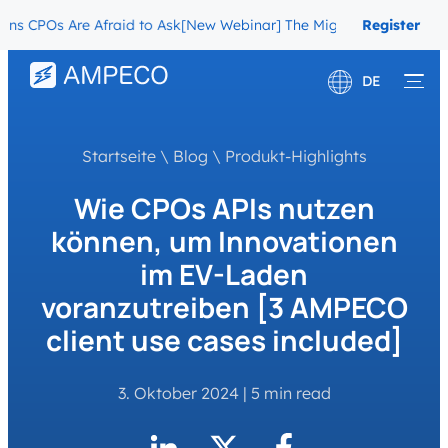
Os Are Afraid to Ask
[New Webinar] The Migration Questions CPOs 
Register
Now
DE
English
Startseite
\
Blog
\
Produkt-Highlights
Français
Wie CPOs APIs nutzen
können, um Innovationen
im EV-Laden
voranzutreiben [3 AMPECO
client use cases included]
3. Oktober 2024
|
5 min read