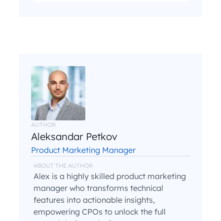
I have read and agree with the
and
.
Privacy Policy
Terms and Conditions
*
AUTHOR
Aleksandar Petkov
Product Marketing Manager
ABOUT THE AUTHOR
Alex is a highly skilled product marketing
manager who transforms technical
features into actionable insights,
empowering CPOs to unlock the full