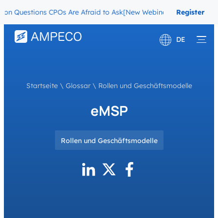
uestions CPOs Are Afraid to Ask
[New Webinar] The Migration Ques
Register
Now
DE
English
Français
Startseite
\
Glossar
\
Rollen und Geschäftsmodelle
eMSP
Rollen und Geschäftsmodelle