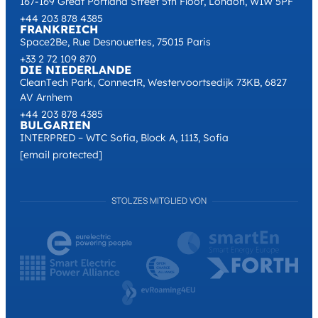
167-169 Great Portland Street 5th Floor, London, W1W 5PF
+44 203 878 4385
FRANKREICH
Space2Be, Rue Desnouettes, 75015 Paris
+33 2 72 109 870
DIE NIEDERLANDE
CleanTech Park, ConnectR, Westervoortsedijk 73KB, 6827
AV Arnhem
+44 203 878 4385
BULGARIEN
INTERPRED – WTC Sofia, Block A, 1113, Sofia
[email protected]
STOLZES MITGLIED VON