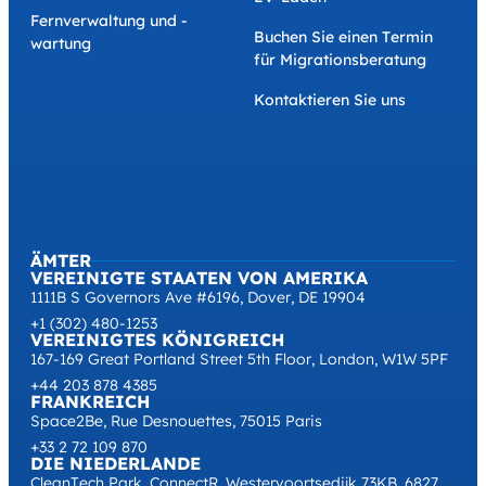
Fernverwaltung und -
Buchen Sie einen Termin
wartung
für Migrationsberatung
Kontaktieren Sie uns
ÄMTER
VEREINIGTE STAATEN VON AMERIKA
1111B S Governors Ave #6196, Dover, DE 19904
+1 (302) 480-1253
VEREINIGTES KÖNIGREICH
167-169 Great Portland Street 5th Floor, London, W1W 5PF
+44 203 878 4385
FRANKREICH
Space2Be, Rue Desnouettes, 75015 Paris
+33 2 72 109 870
DIE NIEDERLANDE
CleanTech Park, ConnectR, Westervoortsedijk 73KB, 6827