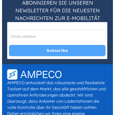
ABONNIEREN SIE UNSEREN
NEWSLETTER FÜR DIE NEUESTEN
NACHRICHTEN ZUR E-MOBILITÄT
I have read and agree with the
Privacy Policy
and
Terms and
Conditions
.
*
AMPECO entwickelt das robusteste und flexibelste
Toolset auf dem Markt, das alle geschäftlichen und
operativen Anforderungen abdeckt. Wir sind
überzeugt, dass Anbieter von Ladestationen die
volle Kontrolle über ihr Geschäft haben sollten.
Daher ermöglichen wir ihnen eine eigene