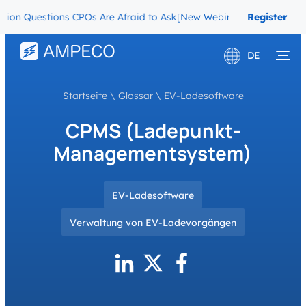
on Questions CPOs Are Afraid to Ask
[New Webinar] The Migration Q
Register
Now
DE
English
Startseite
\
Glossar
\
EV-Ladesoftware
Français
CPMS (Ladepunkt-
Managementsystem)
EV-Ladesoftware
Verwaltung von EV-Ladevorgängen