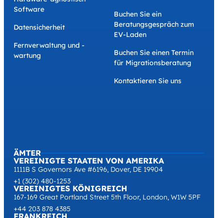
Software
Buchen Sie ein
Beratungsgespräch zum
Datensicherheit
EV-Laden
Fernverwaltung und -
Buchen Sie einen Termin
wartung
für Migrationsberatung
Kontaktieren Sie uns
ÄMTER
VEREINIGTE STAATEN VON AMERIKA
1111B S Governors Ave #6196, Dover, DE 19904
+1 (302) 480-1253
VEREINIGTES KÖNIGREICH
167-169 Great Portland Street 5th Floor, London, W1W 5PF
+44 203 878 4385
FRANKREICH