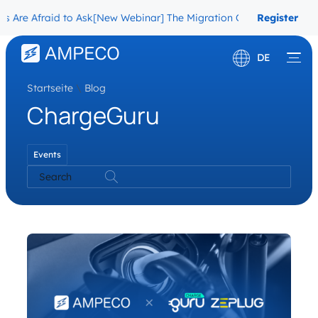
 Are Afraid to Ask
[New Webinar] The Migration Questions CPOs Ar
Register
Now
DE
Startseite
\
Blog
English
ChargeGuru
Français
Events
Search