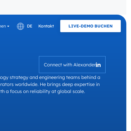
men
DE
Kontakt
LIVE-DEMO BUCHEN
English
E KARRIERE IN
PROTOKOLLE UND NORM
Français
OCPP
Connect with Alexander
Pläne und Tarife
ogy strategy and engineering teams behind a
Laden zu Hause
ators worldwide. He brings deep expertise in
h a focus on reliability at global scale.