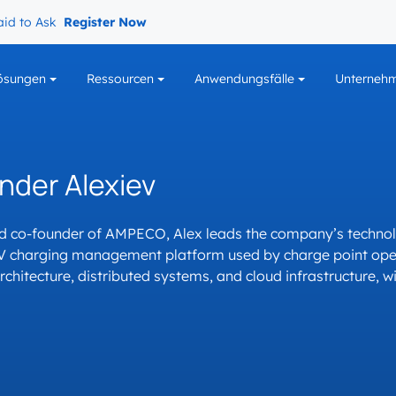
aid to Ask
Register Now
ösungen
Ressourcen
Anwendungsfälle
Unterneh
HEMA EV-LADEN
BRINGEN SIE IHR
API & ENTWICKLER-HUB
SCHWUNG!
nder Alexiev
AMPECO API
r
Energieversorger
Ebooks
Karriere
Zahlungen und
AMPECO API
Abrechnungen
API-Dokumentation
EV-
 co-founder of AMPECO, Alex leads the company’s technol
Unternehmensnachrichten
API-Leitfäden
ngen
Dynamisches
Ladeveranstaltungen
Fernverwaltung und -
s
Lastmanagement
wartung
V charging management platform used by charge point oper
estationen
chitecture, distributed systems, and cloud infrastructure, wit
 uns
THEMA EV-LADEN
Hardware-agnostisch
Software
KARRIERE