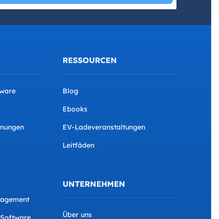
I have read and agree with the
Privacy Policy
and
Terms and
Conditions
.
*
RESSOURCEN
tware
Blog
Ebooks
hnungen
EV-Ladeveranstaltungen
Leitfäden
UNTERNEHMEN
nagement
Über uns
 Software