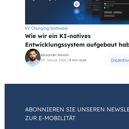
EV Charging Software
Wie wir ein KI-natives
Entwicklungssystem aufgebaut ha
Alexander Alexiev
Incentiv
29. Januar 2026
|
9 min read
ABONNIEREN SIE UNSEREN NEWSLE
ZUR E-MOBILITÄT