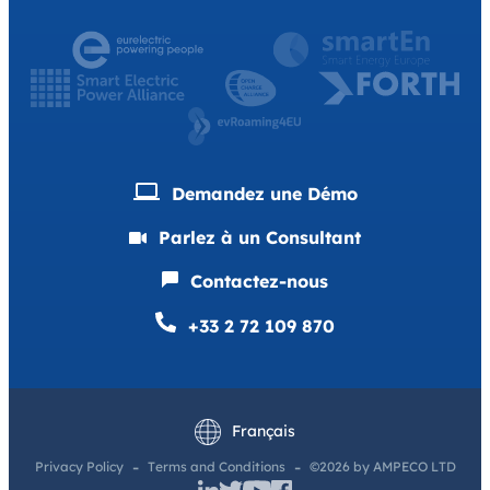
Demandez une Démo
Parlez à un Consultant
Contactez-nous
+33 2 72 109 870
English
Deutsch
Français
Privacy Policy
Terms and Conditions
©2026 by AMPECO LTD