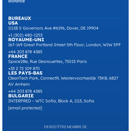
distance
BUREAUX
USA
1111B S Governors Ave #6196, Dover, DE 19904
+1 (302) 480-1253
ROYAUME-UNI
167-169 Great Portland Street 5th Floor, London, W1W 5PF
+44 203 878 4385
FRANCE
Space2Be, Rue Desnouettes, 75015 Paris
+33 2 72 109 870
LES PAYS-BAS
CleanTech Park, ConnectR, Westervoortsedijk 73KB, 6827
AV Arnhem
+44 203 878 4385
BULGARIE
INTERPRED – WTC Sofia, Block A, 1113, Sofia
[email protected]
FIERS D'ÊTRE MEMBRE DE