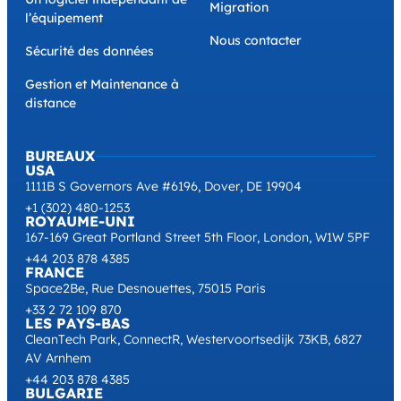
Migration
l’équipement
Nous contacter
Sécurité des données
Gestion et Maintenance à
distance
BUREAUX
USA
1111B S Governors Ave #6196, Dover, DE 19904
+1 (302) 480-1253
ROYAUME-UNI
167-169 Great Portland Street 5th Floor, London, W1W 5PF
+44 203 878 4385
FRANCE
Space2Be, Rue Desnouettes, 75015 Paris
+33 2 72 109 870
LES PAYS-BAS
CleanTech Park, ConnectR, Westervoortsedijk 73KB, 6827
AV Arnhem
+44 203 878 4385
BULGARIE