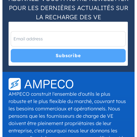
POUR LES DERNIÈRES ACTUALITÉS SUR
LA RECHARGE DES VE
I have read and agree with the
Privacy Policy
and
Terms and
Conditions
.
*
AMPECO construit l'ensemble d'outils le plus
robuste et le plus flexible du marché, couvrant tous
les besoins commerciaux et opérationnels. Nous
pensons que les fournisseurs de charge de VE
doivent être pleinement propriétaires de leur
entreprise, c'est pourquoi nous leur donnons les