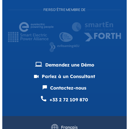
FIERS D'ÊTRE MEMBRE DE
Demandez une Démo
Parlez à un Consultant
Contactez-nous
+33 2 72 109 870
English
Deutsch
Français