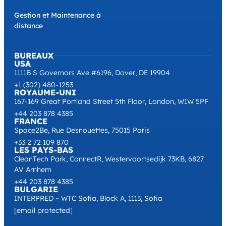
Gestion et Maintenance à
distance
BUREAUX
USA
1111B S Governors Ave #6196, Dover, DE 19904
+1 (302) 480-1253
ROYAUME-UNI
167-169 Great Portland Street 5th Floor, London, W1W 5PF
+44 203 878 4385
FRANCE
Space2Be, Rue Desnouettes, 75015 Paris
+33 2 72 109 870
LES PAYS-BAS
CleanTech Park, ConnectR, Westervoortsedijk 73KB, 6827
AV Arnhem
+44 203 878 4385
BULGARIE
INTERPRED – WTC Sofia, Block A, 1113, Sofia
[email protected]