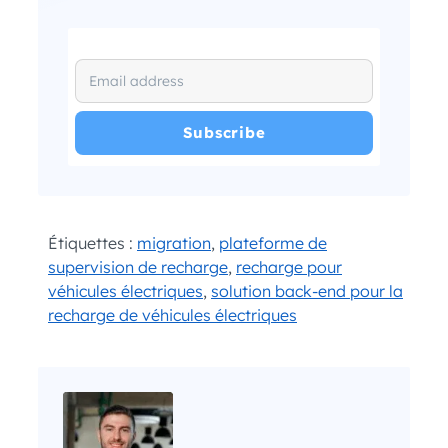
I have read and agree with the
and
.
Privacy Policy
Terms and Conditions
*
Étiquettes :
migration
,
plateforme de
supervision de recharge
,
recharge pour
véhicules électriques
,
solution back-end pour la
recharge de véhicules électriques