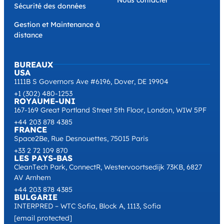
Sécurité des données
Gestion et Maintenance à
distance
BUREAUX
USA
1111B S Governors Ave #6196, Dover, DE 19904
+1 (302) 480-1253
ROYAUME-UNI
167-169 Great Portland Street 5th Floor, London, W1W 5PF
+44 203 878 4385
FRANCE
Space2Be, Rue Desnouettes, 75015 Paris
+33 2 72 109 870
LES PAYS-BAS
CleanTech Park, ConnectR, Westervoortsedijk 73KB, 6827
AV Arnhem
+44 203 878 4385
BULGARIE
INTERPRED – WTC Sofia, Block A, 1113, Sofia
[email protected]