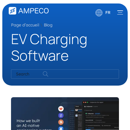
FR
Page d’accueil
\
Blog
English
EV Charging
Deutsch
Software
Search