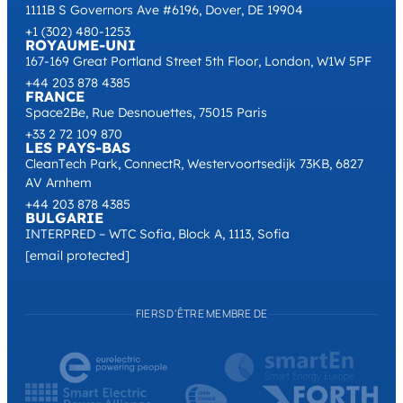
1111B S Governors Ave #6196, Dover, DE 19904
+1 (302) 480-1253
ROYAUME-UNI
167-169 Great Portland Street 5th Floor, London, W1W 5PF
+44 203 878 4385
FRANCE
Space2Be, Rue Desnouettes, 75015 Paris
+33 2 72 109 870
LES PAYS-BAS
CleanTech Park, ConnectR, Westervoortsedijk 73KB, 6827
AV Arnhem
+44 203 878 4385
BULGARIE
INTERPRED – WTC Sofia, Block A, 1113, Sofia
[email protected]
FIERS D'ÊTRE MEMBRE DE