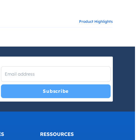
Product Highlights
I have read and agree with the
Privacy Policy
and
Terms
and Conditions
.
*
ÉS
RESSOURCES