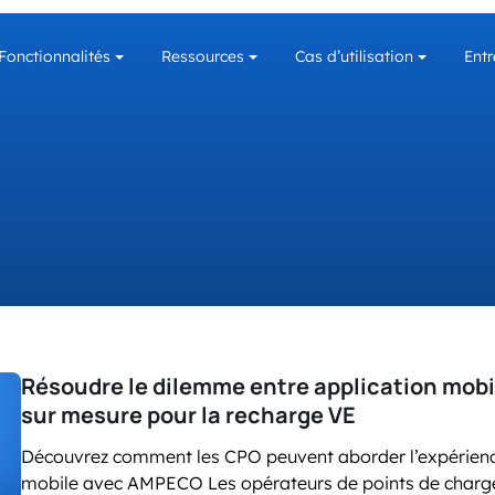
Fonctionnalités
Ressources
Cas d’utilisation
Entr
N
BOOSTEZ VOTRE 
API & DEVELOPER HUB
AMPECO API
 de
arge
s
Ebooks
Actualites
Paiements et
Fournisseurs d’Énergie
AMPECO API
he
Facturation
Documentation API
Nous contacter
RESSOURCES
Guides API
Gestion et
Gestion Dynamique
Maintenance à
 charge
de la Charge
distance
Un logiciel
nnées
indépendant de
l’équipement
Résoudre le dilemme entre application mobi
VOIR LES POSTES 
sur mesure pour la recharge VE
Découvrez comment les CPO peuvent aborder l’expérienc
mobile avec AMPECO Les opérateurs de points de charge n