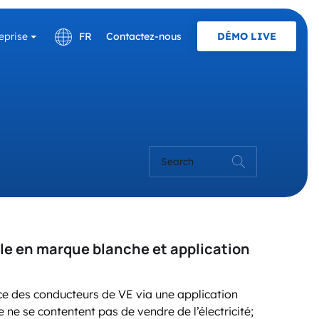
eprise
FR
Contactez-nous
DÉMO LIVE
English
CARRIÈRE!
PROTOCOLES ET NORME
Deutsch
OCPP
Plans et Tarifs
Search
Recharge à Domicile
le en marque blanche et application
OUVERTS
e des conducteurs de VE via une application
e se contentent pas de vendre de l’électricité;