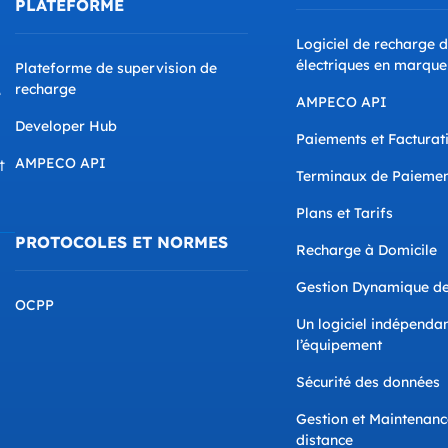
PLATEFORME
Logiciel de recharge d
électriques en marque
Plateforme de supervision de
recharge
e
AMPECO API
Developer Hub
Paiements et Facturat
AMPECO API
t
Terminaux de Paieme
Plans et Tarifs
PROTOCOLES ET NORMES
Recharge à Domicile
Gestion Dynamique de
OCPP
Un logiciel indépenda
l’équipement
Sécurité des données
Gestion et Maintenanc
distance