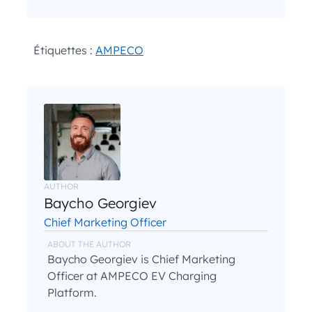
I have read and agree with the
and
.
Privacy Policy
Terms and Conditions
*
Étiquettes :
AMPECO
AUTHOR
Baycho Georgiev
Chief Marketing Officer
ABOUT THE AUTHOR
Baycho Georgiev is Chief Marketing
Officer at AMPECO EV Charging
Platform.