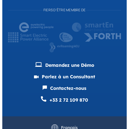
FIERS D'ÊTRE MEMBRE DE
Demandez une Démo
Parlez à un Consultant
Contactez-nous
+33 2 72 109 870
English
Deutsch
Français