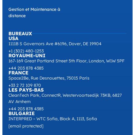
Gestion et Maintenance à
distance
BUREAUX
USA
1111B S Governors Ave #6196, Dover, DE 19904
+1 (302) 480-1253
ROYAUME-UNI
167-169 Great Portland Street 5th Floor, London, W1W 5PF
+44 203 878 4385
FRANCE
Space2Be, Rue Desnouettes, 75015 Paris
+33 2 72 109 870
LES PAYS-BAS
CleanTech Park, ConnectR, Westervoortsedijk 73KB, 6827
AV Arnhem
+44 203 878 4385
BULGARIE
INTERPRED – WTC Sofia, Block A, 1113, Sofia
[email protected]