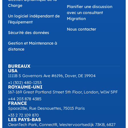
Charge
Planifier une discussion
avec un consultant
Un logiciel indépendant de
Migration
l’équipement
Nous contacter
Sécurité des données
Gestion et Maintenance à
distance
BUREAUX
USA
1111B S Governors Ave #6196, Dover, DE 19904
+1 (302) 480-1253
ROYAUME-UNI
167-169 Great Portland Street 5th Floor, London, W1W 5PF
+44 203 878 4385
FRANCE
Space2Be, Rue Desnouettes, 75015 Paris
+33 2 72 109 870
LES PAYS-BAS
CleanTech Park, ConnectR, Westervoortsedijk 73KB, 6827