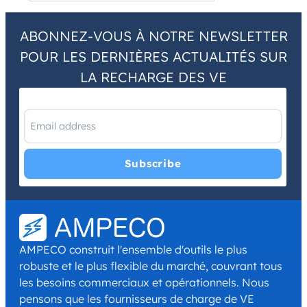
ABONNEZ-VOUS À NOTRE NEWSLETTER
POUR LES DERNIÈRES ACTUALITÉS SUR
LA RECHARGE DES VE
I have read and agree with the
Privacy Policy
and
Terms and
Conditions
.
*
AMPECO construit l'ensemble d'outils le plus
robuste et le plus flexible du marché, couvrant tous
les besoins commerciaux et opérationnels. Nous
pensons que les fournisseurs de charge de VE